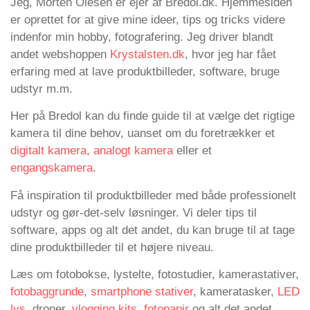
Jeg, Morten Olesen er ejer af Bredol.dk. Hjemmesiden
er oprettet for at give mine ideer, tips og tricks videre
indenfor min hobby, fotografering. Jeg driver blandt
andet webshoppen
Krystalsten.dk
, hvor jeg har fået
erfaring med at lave produktbilleder, software, bruge
udstyr m.m.
Her på Bredol kan du finde guide til at vælge det rigtige
kamera til dine behov, uanset om du foretrækker et
digitalt kamera,
analogt kamera
eller et
engangskamera
.
Få inspiration til produktbilleder med både professionelt
udstyr og gør-det-selv løsninger. Vi deler tips til
software, apps og alt det andet, du kan bruge til at tage
dine produktbilleder til et højere niveau.
Læs om fotobokse, lystelte, fotostudier, kamerastativer,
fotobaggrunde
,
smartphone stativer
, kameratasker,
LED
lys
, droner,
vlogging kits
,
fotopapir
og alt det andet