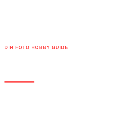
DIN FOTO HOBBY GUIDE
Bredol
Bredol er for foto hobbyisten der selv vil lære at tage
produkt billeder og foto med et godt kamera, udstyr
m.m. – Få tips og ideer her på siden