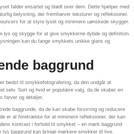
yset falder ensartet og blødt over dem. Dette hjælper med
urlig belysning, der fremhæver teksturer og refleksioner.
 bouncers for at styre lyset og minimere uønskede skygger.
m lys og skygge for at give smykkerne dybde og definition.
ysningen kan du fange smykkets unikke glans og
ende baggrund
r bedst til smykkefotografering, da den undgår at
 selv. Sort og hvid er populære valg, da de skaber en
farver og detaljer.
strede baggrunde, da de kan skabe forvirring og reducere
e er at foretrække for at minimere refleksioner, der kan
ndens kontrast i forhold til smykket – en mørk baggrund
lys baggrund kan bringe mørkere smykker til live.