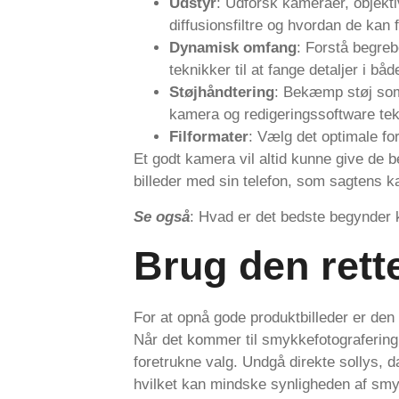
Udstyr
: Udforsk kameraer, objektive
diffusionsfiltre og hvordan de kan 
Dynamisk omfang
: Forstå begre
teknikker til at fange detaljer i 
Støjhåndtering
: Bekæmp støj som
kamera og redigeringssoftware tek
Filformater
: Vælg det optimale fo
Et godt kamera vil altid kunne give de b
billeder med sin telefon, som sagtens 
Se også
: Hvad er det bedste begynder
Brug den rett
For at opnå gode produktbilleder er den r
Når det kommer til smykkefotografering, b
foretrukne valg. Undgå direkte sollys, d
hvilket kan mindske synligheden af smyk