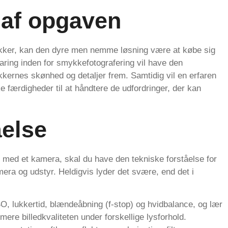
 af opgaven
ykker, kan den dyre men nemme løsning være at købe sig
faring inden for smykkefotografering vil have den
kkernes skønhed og detaljer frem. Samtidig vil en erfaren
ke færdigheder til at håndtere de udfordringer, der kan
åelse
er med et kamera, skal du have den tekniske forståelse for
mera og udstyr. Heldigvis lyder det svære, end det i
SO, lukkertid, blændeåbning (f-stop) og hvidbalance, og lær
mere billedkvaliteten under forskellige lysforhold.