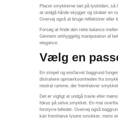
Placer smykkerne tæt på lyskilden, så l
at undgå hårde skygger og skaber en nat
Overvej også at bruge reflektorer eller
Forsøg at finde den rette balance melle
Gennem omhyggelig manipulation af bel
elegance.
Vælg en pass
En simpel og ensfarvet baggrund fungere
distrahere opmærksomheden fra smykket
neutral ramme, der fremhæver smykkets 
Det er vigtigt at undgå travle eller møn
fokus på selve smykket. En mat overflad
forstyrre billedet. Overvej også baggru
kan fremhæve lysere smykker, mens en 