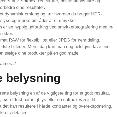
r, stativ, softbox, reflektorer, polarisationsfiltre og
forbedre dine resultater.
bet dynamisk omfang og lær hvordan du bruger HDR-
både lyse og mørke områder af et smykke.
 er en hyppig udfordring ved smykkefotografering med in-
nikker.
rmat RAW for fleksibilitet eller JPEG for nem deling.
edste billeder. Men i dag kan man dog heldigvis lave fine
kan sælge dine produkter på en god måde.
 kamera?
e belysning
ette belysning en af de vigtigste ting for et godt resultat.
ør diffust naturligt lys eller en softbox være dit
a det kan resultere i hårde kontraster og overeksponering,
kets detaljer.